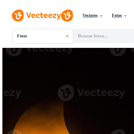
Vectores
Fotos
Fotos
Todas Imágenes
Fotos
PNGs
PSDs
SVGs
Plantillas
Vectores
Videos
Gráficos en Movimiento
Imágenes Editoriales
Eventos Editoriales