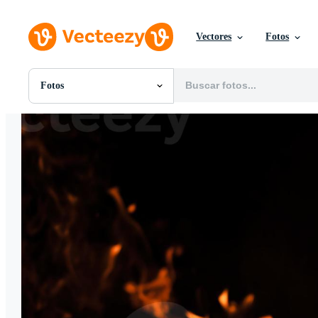
Vectores
Fotos
Fotos
Todas Imágenes
Fotos
PNGs
PSDs
SVGs
Plantillas
Vectores
Videos
Gráficos en Movimiento
Imágenes Editoriales
Eventos Editoriales