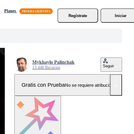
Planes
Regístrate
Iniciar
Mykhaylo Palinchak
Seguir
13.440 Recursos
Gratis con Prueba
No se requiere atribución!