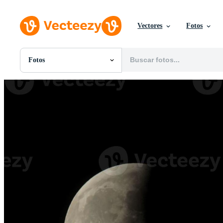
Vectores
Fotos
Fotos
Todas Imágenes
Fotos
PNGs
PSDs
SVGs
Plantillas
Vectores
Videos
Gráficos en Movimiento
Imágenes Editoriales
Eventos Editoriales