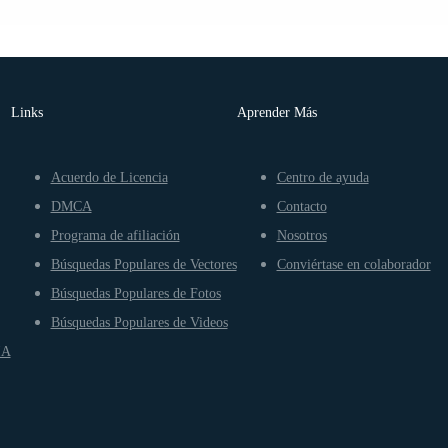
Links
Aprender Más
Acuerdo de Licencia
Centro de ayuda
DMCA
Contacto
Programa de afiliación
Nosotros
Búsquedas Populares de Vectores
Conviértase en colaborador
Búsquedas Populares de Fotos
Búsquedas Populares de Videos
IA