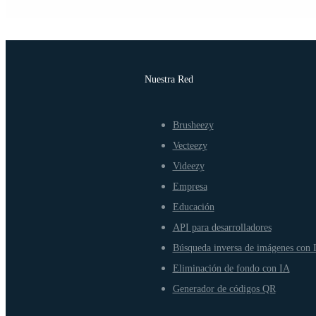
Nuestra Red
Brusheezy
Vecteezy
Videezy
Empresa
Educación
API para desarrolladores
Búsqueda inversa de imágenes con 
Eliminación de fondo con IA
Generador de códigos QR