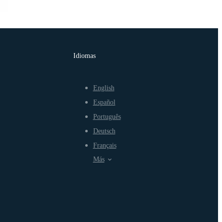
Idiomas
English
Español
Português
Deutsch
Français
Más