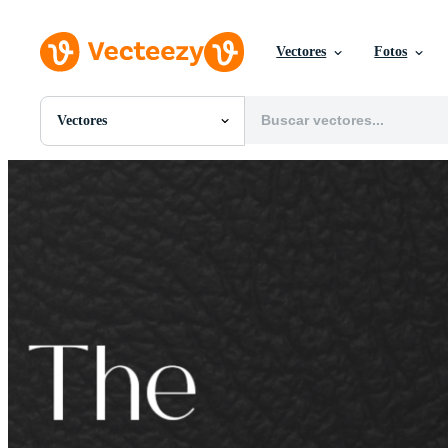
Vectores
Fotos
Vectores
Todas Imágenes
Fotos
PNGs
PSDs
SVGs
Plantillas
Vectores
Videos
Gráficos en Movimiento
Imágenes Editoriales
Eventos Editoriales