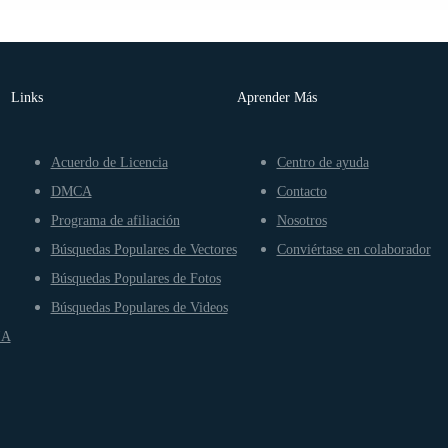
Links
Aprender Más
Acuerdo de Licencia
Centro de ayuda
DMCA
Contacto
Programa de afiliación
Nosotros
Búsquedas Populares de Vectores
Conviértase en colaborador
Búsquedas Populares de Fotos
Búsquedas Populares de Videos
IA