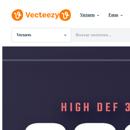
Vectores
Fotos
Vectores
Todas Imágenes
Fotos
PNGs
PSDs
SVGs
Plantillas
Vectores
Videos
Gráficos en Movimiento
Imágenes Editoriales
Eventos Editoriales