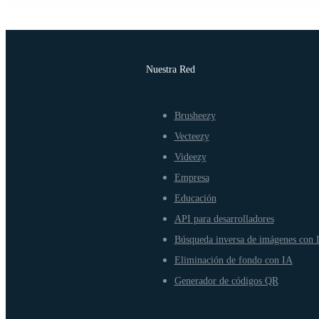
Nuestra Red
Brusheezy
Vecteezy
Videezy
Empresa
Educación
API para desarrolladores
Búsqueda inversa de imágenes con 
Eliminación de fondo con IA
Generador de códigos QR