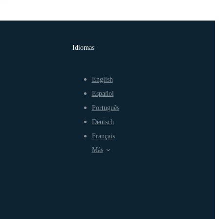
Idiomas
English
Español
Português
Deutsch
Français
Más