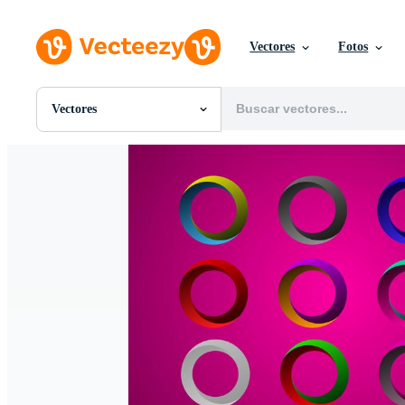
Vectores
Fotos
Vectores
Todas Imágenes
Fotos
PNGs
PSDs
SVGs
Plantillas
Vectores
Videos
Gráficos en Movimiento
Imágenes Editoriales
Eventos Editoriales