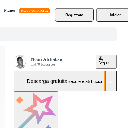
Planes
Regístrate
Iniciar
Nouri Atchabao
Seguir
1.470 Recursos
Descarga gratuita
Requiere atribución