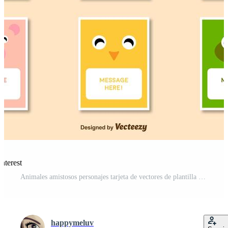
nterest
Animales amistosos personajes tarjeta de vectores de plantilla Pro Vector y Pro SVG
happymeluv