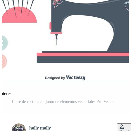
nterest
Libre de costura conjunto de elementos vectoriales Pro Vector y Pro SVG
holly molly