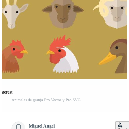
nterest
Animales de granja Pro Vector y Pro SVG
Miguel Angel