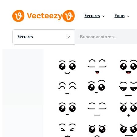
Vectores
Fotos
Vectores
Todas Imágenes
Fotos
PNGs
PSDs
SVGs
Plantillas
Vectores
Videos
Gráficos en Movimiento
Imágenes Editoriales
Eventos Editoriales