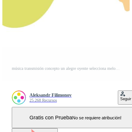
música transmisión concepto un alegre oyente selecciona melodías desde un digital biblioteca, encarnando el facilitar de accediendo diverso música géneros a un toque ilustración Vector Pro
Aleksandr Filimonov
Seguir
25.268 Recursos
Gratis con Prueba
No se requiere atribución!