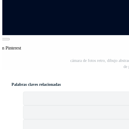
en Pinterest
cámara de fotos retro, dibujo abstrac
de 
Palabras claves relacionadas