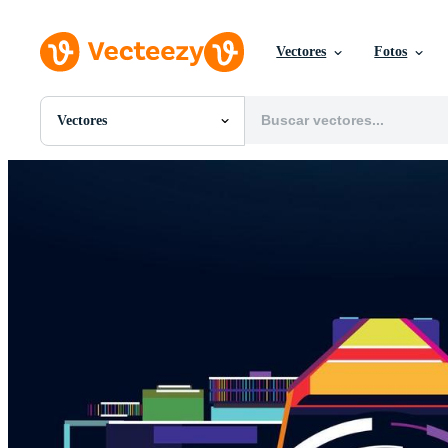
Vectores
Fotos
Vectores
Todas Imágenes
Fotos
PNGs
PSDs
SVGs
Plantillas
Vectores
Videos
Gráficos en Movimiento
Imágenes Editoriales
Eventos Editoriales