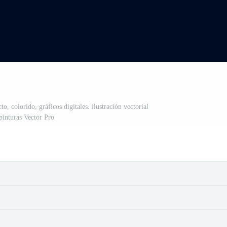
to, colorido, gráficos digitales. ilustración vectorial
pinturas Vector Pro