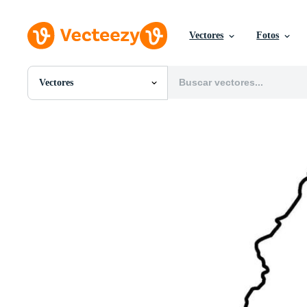
Vectores
Fotos
Vectores
Todas Imágenes
Fotos
PNGs
PSDs
SVGs
Plantillas
Vectores
Videos
Gráficos en Movimiento
Imágenes Editoriales
Eventos Editoriales