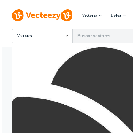
Vectores
Fotos
Vectores
Todas Imágenes
Fotos
PNGs
PSDs
SVGs
Plantillas
Vectores
Videos
Gráficos en Movimiento
Imágenes Editoriales
Eventos Editoriales