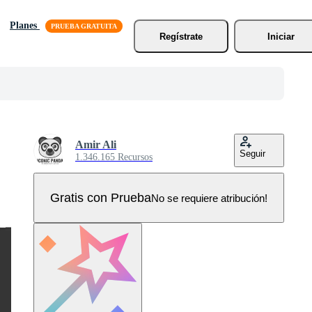
Planes
Regístrate
Iniciar
Amir Ali
Seguir
1.346.165 Recursos
Gratis con Prueba
No se requiere atribución!