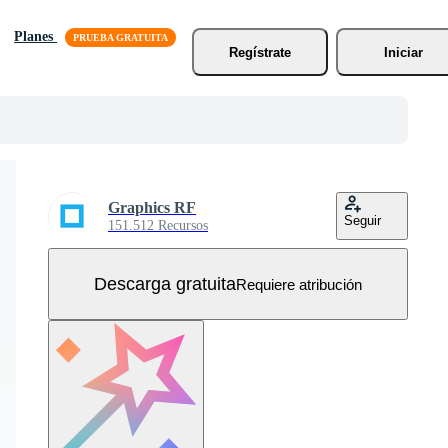
Planes
Regístrate
Iniciar
Graphics RF
Seguir
151.512 Recursos
Descarga gratuita
Requiere atribución