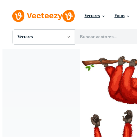
Vectores
Fotos
Vectores
Todas Imágenes
Fotos
PNGs
PSDs
SVGs
Plantillas
Vectores
Videos
Gráficos en Movimiento
Imágenes Editoriales
Eventos Editoriales