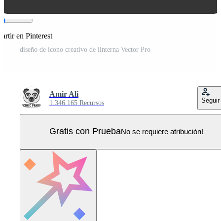
rtir en Pinterest
diseño de icono creativo de linterna Vector Pro
Amir Ali
Seguir
1.346.165 Recursos
Gratis con Prueba
No se requiere atribución!