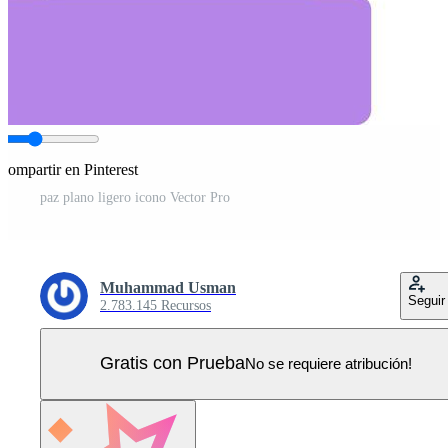
Compartir en Pinterest
paz plano ligero icono Vector Pro
Muhammad Usman
Seguir
2.783.145 Recursos
Gratis con Prueba
No se requiere atribución!