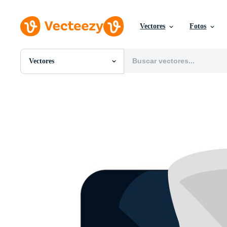
Vectores
Fotos
Vectores
Todas Imágenes
Fotos
PNGs
PSDs
SVGs
Plantillas
Vectores
Videos
Gráficos en Movimiento
Imágenes Editoriales
Eventos Editoriales