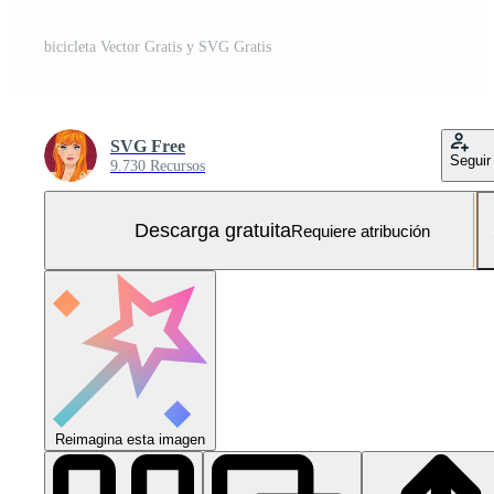
bicicleta Vector Gratis y SVG Gratis
SVG Free
Seguir
9.730 Recursos
Descarga gratuita
Requiere atribución
Reimagina esta imagen