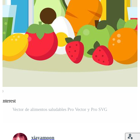
interest
Vector de alimentos saludables Pro Vector y Pro SVG
xiayamoon