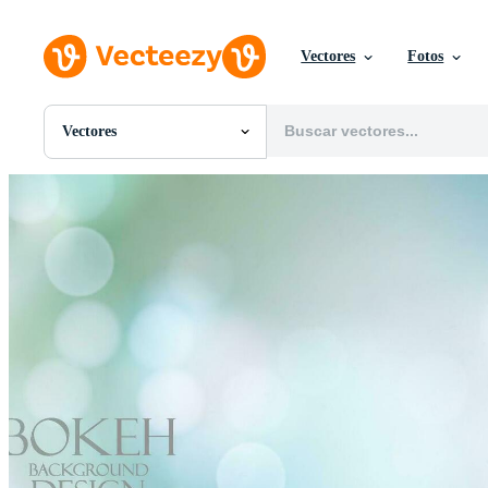
Vectores
Fotos
Vectores
Todas Imágenes
Fotos
PNGs
PSDs
SVGs
Plantillas
Vectores
Videos
Gráficos en Movimiento
Imágenes Editoriales
Eventos Editoriales