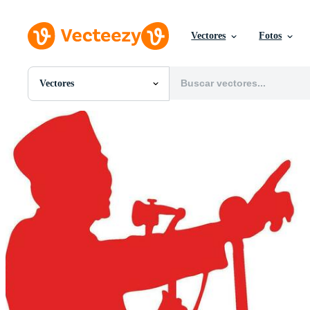
Vectores
Fotos
Vectores
Todas Imágenes
Fotos
PNGs
PSDs
SVGs
Plantillas
Vectores
Videos
Gráficos en Movimiento
Imágenes Editoriales
Eventos Editoriales