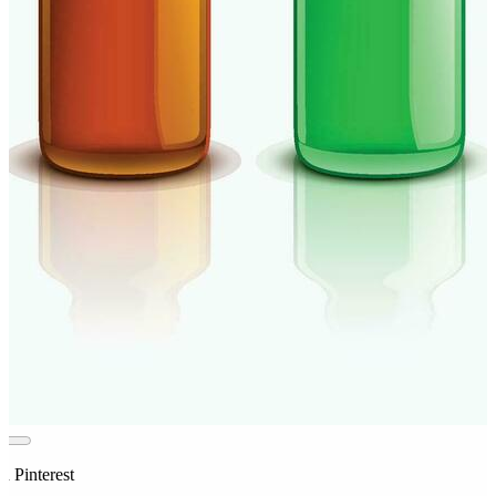
n Pinterest