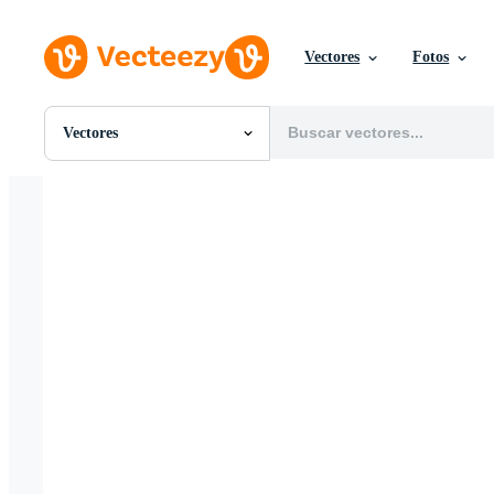
Vectores
Fotos
Vectores
Todas Imágenes
Fotos
PNGs
PSDs
SVGs
Plantillas
Vectores
Videos
Gráficos en Movimiento
Imágenes Editoriales
Eventos Editoriales