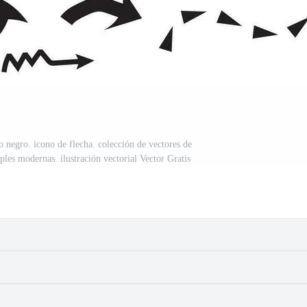
o negro. icono de flecha. colección de vectores de
mples modernas. ilustración vectorial Vector Gratis