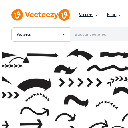
Vectores
Fotos
Vectores
Todas Imágenes
Fotos
PNGs
PSDs
SVGs
Plantillas
Vectores
Videos
Gráficos en Movimiento
Imágenes Editoriales
Eventos Editoriales