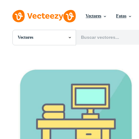
Vectores
Fotos
Vectores
Todas Imágenes
Fotos
PNGs
PSDs
SVGs
Plantillas
Vectores
Videos
Gráficos en Movimiento
Imágenes Editoriales
Eventos Editoriales