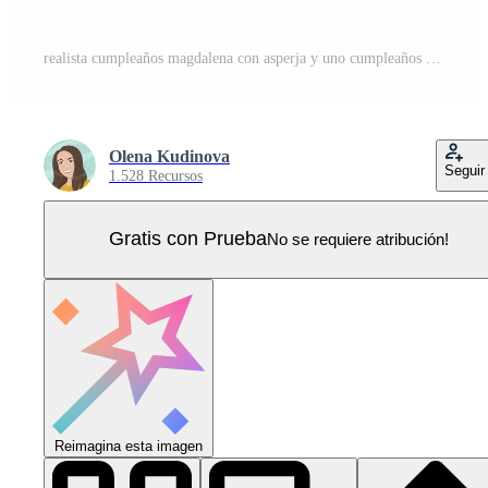
realista cumpleaños magdalena con asperja y uno cumpleaños pastel vela en un azul antecedentes con bokeh efecto con Copiar espacio en el lado. 3d vector ilustración Vector Pro
Olena Kudinova
Seguir
1.528 Recursos
Gratis con Prueba
No se requiere atribución!
Reimagina esta imagen