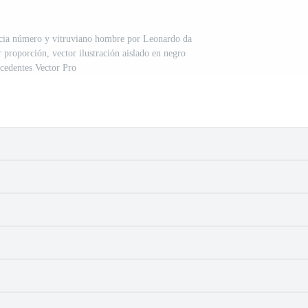
ncia número y vitruviano hombre por Leonardo da
r proporción, vector ilustración aislado en negro
ecedentes Vector Pro