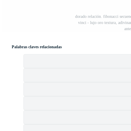
dorado relación. fibonacci secue
vinci - lujo oro textura, adivina
ant
Palabras claves relacionadas