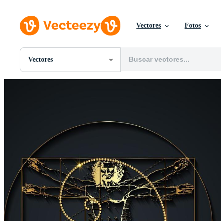
Vectores
Fotos
Vectores
Todas Imágenes
Fotos
PNGs
PSDs
SVGs
Plantillas
Vectores
Videos
Gráficos en Movimiento
Imágenes Editoriales
Eventos Editoriales