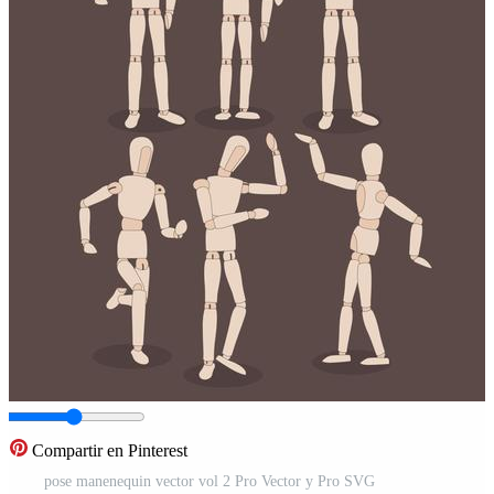
Compartir en Pinterest
pose manenequin vector vol 2 Pro Vector y Pro SVG