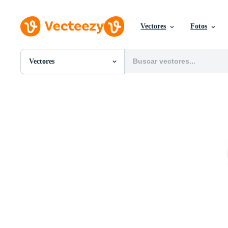
Vectores
Fotos
Vectores
Todas Imágenes
Fotos
PNGs
PSDs
SVGs
Plantillas
Vectores
Videos
Gráficos en Movimiento
Imágenes Editoriales
Eventos Editoriales