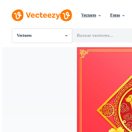
Vectores
Fotos
Vectores
Todas Imágenes
Fotos
PNGs
PSDs
SVGs
Plantillas
Vectores
Videos
Gráficos en Movimiento
Imágenes Editoriales
Eventos Editoriales