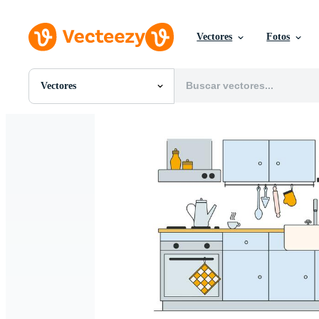
Vectores
Fotos
Vectores
Todas Imágenes
Fotos
PNGs
PSDs
SVGs
Plantillas
Vectores
Videos
Gráficos en Movimiento
Imágenes Editoriales
Eventos Editoriales