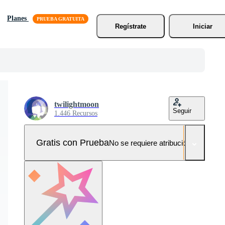
Planes
Regístrate
Iniciar
twilightmoon
Seguir
1.446 Recursos
Gratis con Prueba
No se requiere atribución!