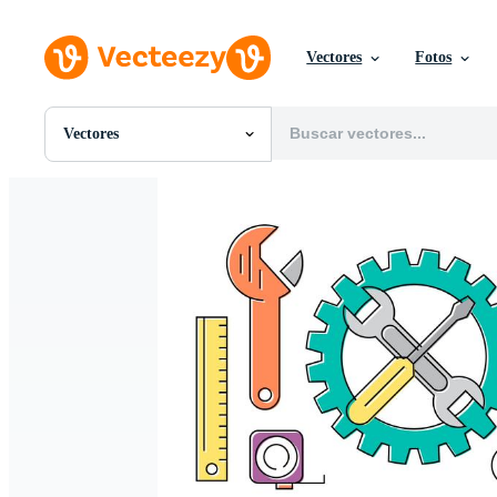
Vectores
Fotos
Vectores
Todas Imágenes
Fotos
PNGs
PSDs
SVGs
Plantillas
Vectores
Videos
Gráficos en Movimiento
Imágenes Editoriales
Eventos Editoriales