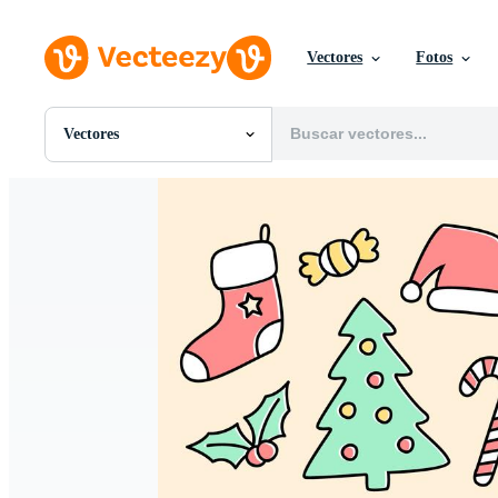
Vectores
Fotos
Vectores
Todas Imágenes
Fotos
PNGs
PSDs
SVGs
Plantillas
Vectores
Videos
Gráficos en Movimiento
Imágenes Editoriales
Eventos Editoriales