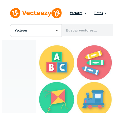
Vectores
Fotos
Vectores
Todas Imágenes
Fotos
PNGs
PSDs
SVGs
Plantillas
Vectores
Videos
Gráficos en Movimiento
Imágenes Editoriales
Eventos Editoriales