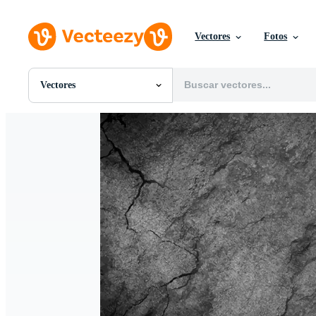
Vectores
Fotos
Vectores
Todas Imágenes
Fotos
PNGs
PSDs
SVGs
Plantillas
Vectores
Videos
Gráficos en Movimiento
Imágenes Editoriales
Eventos Editoriales