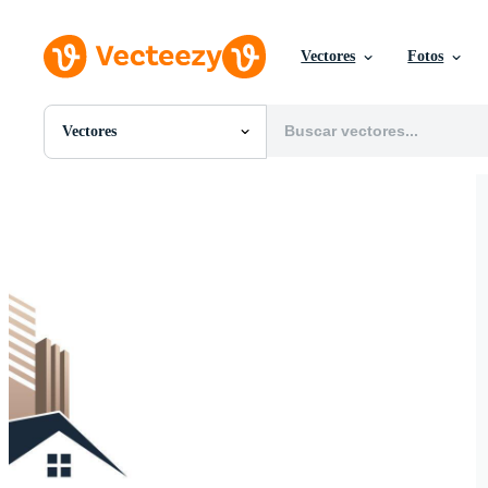
Vectores
Fotos
Vectores
Todas Imágenes
Fotos
PNGs
PSDs
SVGs
Plantillas
Vectores
Videos
Gráficos en Movimiento
Imágenes Editoriales
Eventos Editoriales