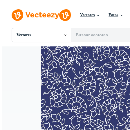
Vectores
Fotos
Vectores
Todas Imágenes
Fotos
PNGs
PSDs
SVGs
Plantillas
Vectores
Videos
Gráficos en Movimiento
Imágenes Editoriales
Eventos Editoriales