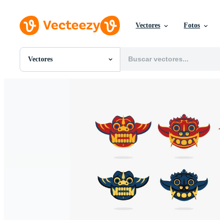
Vectores
Fotos
Vectores
Todas Imágenes
Fotos
PNGs
PSDs
SVGs
Plantillas
Vectores
Videos
Gráficos en Movimiento
Imágenes Editoriales
Eventos Editoriales