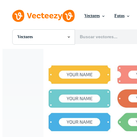
Vectores
Fotos
Vectores
Todas Imágenes
Fotos
PNGs
PSDs
SVGs
Plantillas
Vectores
Videos
Gráficos en Movimiento
Imágenes Editoriales
Eventos Editoriales