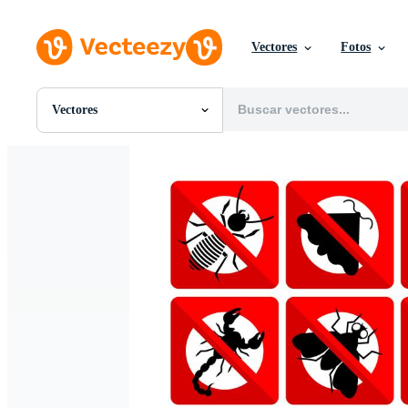
Vectores
Fotos
Vectores
Todas Imágenes
Fotos
PNGs
PSDs
SVGs
Plantillas
Vectores
Videos
Gráficos en Movimiento
Imágenes Editoriales
Eventos Editoriales