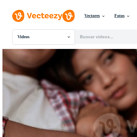
Vectores
Fotos
Videos
Todas Imágenes
Fotos
PNGs
PSDs
SVGs
Plantillas
Vectores
Videos
Gráficos en Movimiento
Imágenes Editoriales
Eventos Editoriales