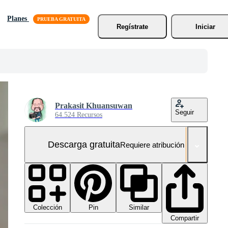
Planes
Regístrate
Iniciar
Prakasit Khuansuwan
Seguir
64.524 Recursos
Descarga gratuita
Requiere atribución
Colección
Similar
Pin
Compartir