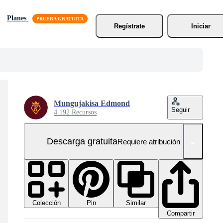
Planes
Regístrate
Iniciar
Mungujakisa Edmond
Seguir
4.192 Recursos
Descarga gratuita
Requiere atribución
Colección
Similar
Pin
Compartir