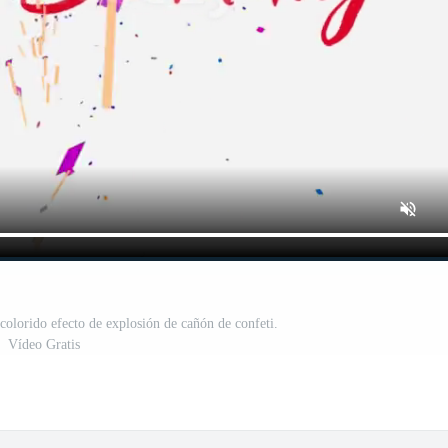
colorido efecto de explosión de cañón de confeti.
Vídeo Gratis