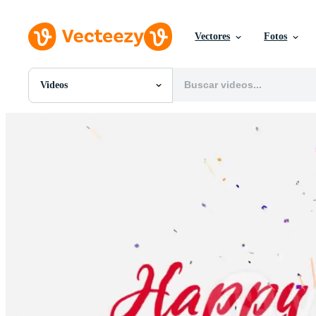
Vectores
Fotos
Videos
Todas Imágenes
Fotos
PNGs
PSDs
SVGs
Plantillas
Vectores
Videos
Gráficos en Movimiento
Imágenes Editoriales
Eventos Editoriales