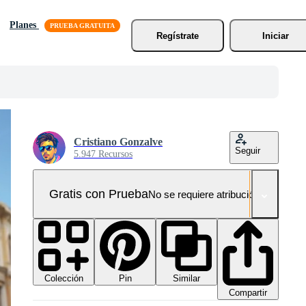
Planes
Regístrate
Iniciar
Cristiano Gonzalve
Seguir
5.947 Recursos
Gratis con Prueba
No se requiere atribución!
Colección
Similar
Pin
Compartir