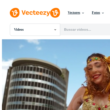
Vectores
Fotos
Videos
Todas Imágenes
Fotos
PNGs
PSDs
SVGs
Plantillas
Vectores
Videos
Gráficos en Movimiento
Imágenes Editoriales
Eventos Editoriales