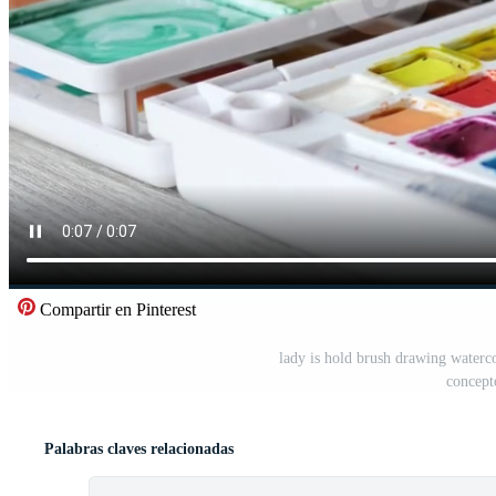
Compartir en Pinterest
lady is hold brush drawing waterco
concept
Palabras claves relacionadas