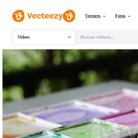
Vectores
Fotos
Videos
Todas Imágenes
Fotos
PNGs
PSDs
SVGs
Plantillas
Vectores
Videos
Gráficos en Movimiento
Imágenes Editoriales
Eventos Editoriales