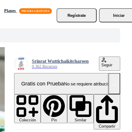
Planes
Regístrate
Iniciar
Srinrat Wuttichaikitcharoen
Seguir
9.302 Recursos
Gratis con Prueba
No se requiere atribución!
Colección
Similar
Pin
Compartir