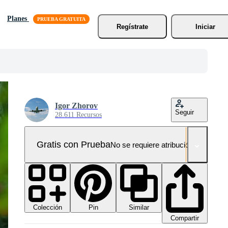
Planes
Regístrate
Iniciar
Igor Zhorov
Seguir
28.611 Recursos
Gratis con Prueba
No se requiere atribución!
Colección
Similar
Pin
Compartir