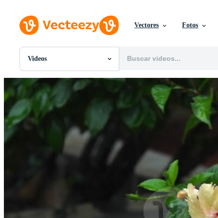
Vectores
Fotos
Videos
Todas Imágenes
Fotos
PNGs
PSDs
SVGs
Plantillas
Vectores
Videos
Gráficos en Movimiento
Imágenes Editoriales
Eventos Editoriales