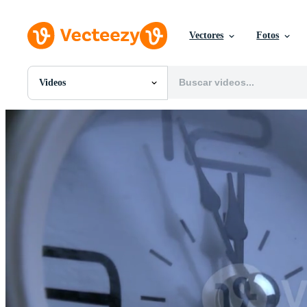
Vectores
Fotos
Videos
Todas Imágenes
Fotos
PNGs
PSDs
SVGs
Plantillas
Vectores
Videos
Gráficos en Movimiento
Imágenes Editoriales
Eventos Editoriales