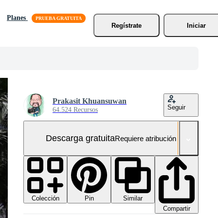
Planes
Regístrate
Iniciar
Prakasit Khuansuwan
Seguir
64.524 Recursos
Descarga gratuita
Requiere atribución
Colección
Similar
Pin
Compartir