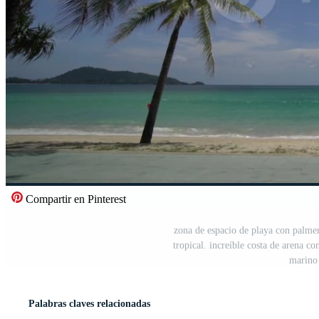
Compartir en Pinterest
zona de espacio de playa con palme
tropical. increíble costa de arena co
marino 
Palabras claves relacionadas