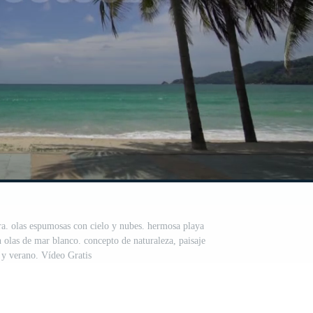
ra. olas espumosas con cielo y nubes. hermosa playa
n olas de mar blanco. concepto de naturaleza, paisaje
y verano. Vídeo Gratis