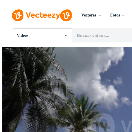
Vectores
Fotos
Videos
Todas Imágenes
Fotos
PNGs
PSDs
SVGs
Plantillas
Vectores
Videos
Gráficos en Movimiento
Imágenes Editoriales
Eventos Editoriales