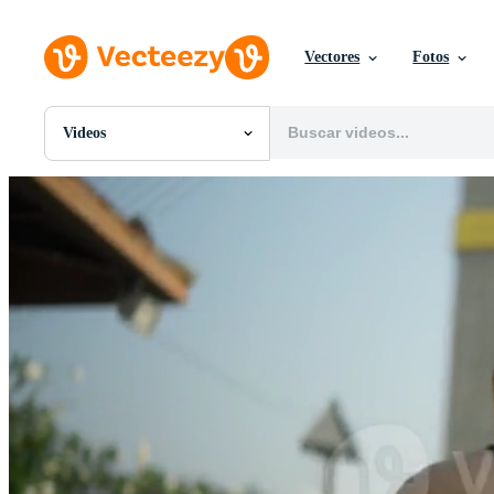
Vectores
Fotos
Videos
Todas Imágenes
Fotos
PNGs
PSDs
SVGs
Plantillas
Vectores
Videos
Gráficos en Movimiento
Imágenes Editoriales
Eventos Editoriales