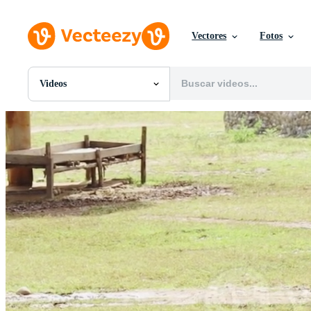
Vectores
Fotos
Videos
Todas Imágenes
Fotos
PNGs
PSDs
SVGs
Plantillas
Vectores
Videos
Gráficos en Movimiento
Imágenes Editoriales
Eventos Editoriales